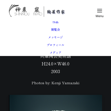
トップ
作品
展覧会
メッセージ
青磁堆磁線文鉢
プロフィール
メディア
兵庫陶芸美術館
H24.0×W46.0
2003
Photos by: Kenji Yamazaki