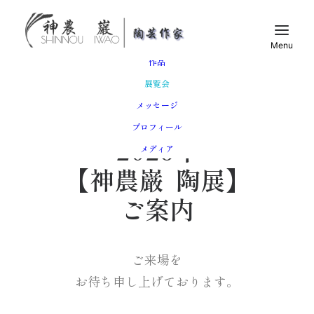
トップ
作品
展覧会
メッセージ
プロフィール
2026年
メディア
【神農巌 陶展】
ご案内
ご来場を
お待ち申し上げております。