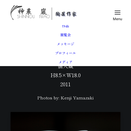
トップ
作品
展覧会
メッセージ
青磁堆磁線文盌
プロフィール
メディア
個人蔵
H8.5×W18.0
2011
Photos by: Kenji Yamazaki