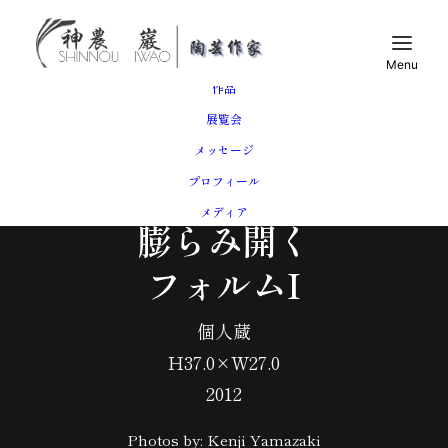
トップ
作品
展覧会
メッセージ
「膨胎」
プロフィール
メディア
膨らみ開く
フォルムI
個人蔵
H37.0×W27.0
2012
Photos by: Kenji Yamazaki