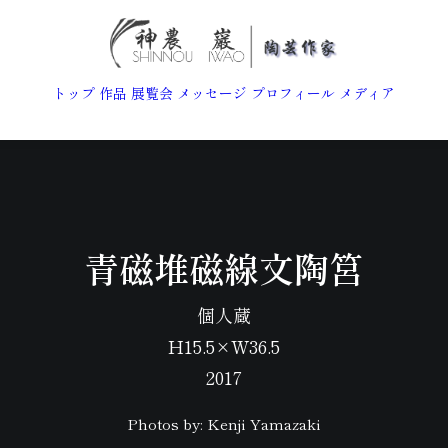
トップ
作品
展覧会
メッセージ
プロフィール
メディア
青磁堆磁線文陶筥
個人蔵
H15.5×W36.5
2017
Photos by: Kenji Yamazaki